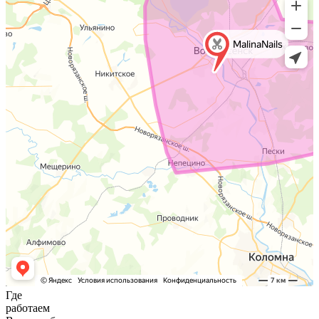
Где
работаем