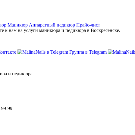
кюр
Маникюр
Аппаратный педикюр
Прайс-лист
е к нам на услуги маникюра и педикюра в Воскресенске.
онтакте
Группа в Telegram
кюра и педикюра.
-99-99