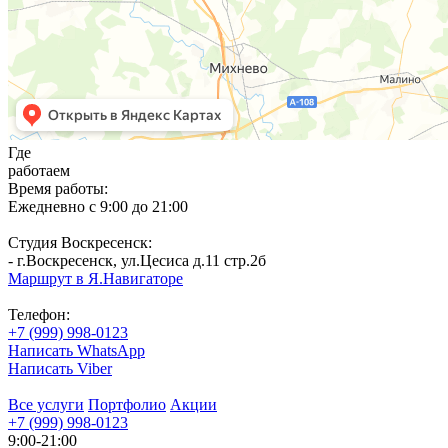
Где
работаем
Время работы:
Ежедневно с 9:00 до 21:00
Cтудия Воскресенск:
- г.Воскресенск, ул.Цесиса д.11 стр.2б
Маршрут в Я.Навигаторе
Телефон:
+7 (999) 998-0123
Написать WhatsApp
Написать Viber
Все услуги
Портфолио
Акции
+7 (999) 998-0123
9:00-21:00